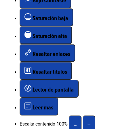
Bajo Contraste
Saturación baja
Saturación alta
Resaltar enlaces
Resaltar títulos
Lector de pantalla
Leer mas
Escalar contenido
100
%