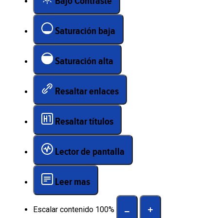
Bajo Contraste
Saturación baja
Saturación alta
Resaltar enlaces
Resaltar títulos
Lector de pantalla
Leer mas
Escalar contenido
100
%