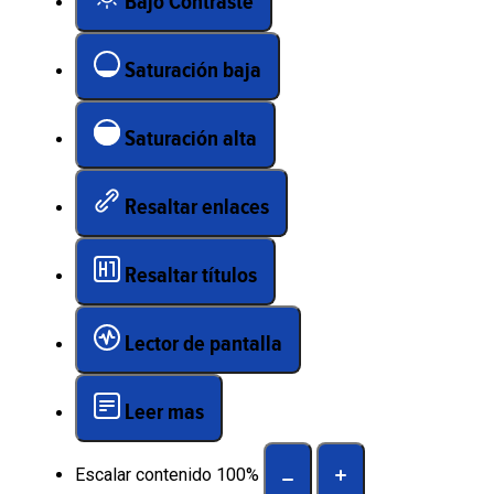
Bajo Contraste
Saturación baja
Saturación alta
Resaltar enlaces
Resaltar títulos
Lector de pantalla
Leer mas
Escalar contenido
100
%