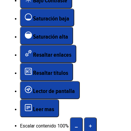
Bajo Contraste
Saturación baja
Saturación alta
Resaltar enlaces
Resaltar títulos
Lector de pantalla
Leer mas
Escalar contenido
100
%