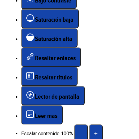
Bajo Contraste
Saturación baja
Saturación alta
Resaltar enlaces
Resaltar títulos
Lector de pantalla
Leer mas
Escalar contenido
100
%