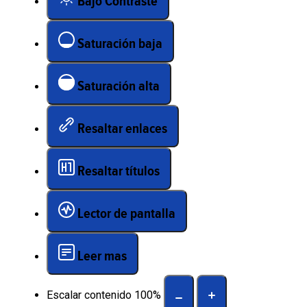
Bajo Contraste
Saturación baja
Saturación alta
Resaltar enlaces
Resaltar títulos
Lector de pantalla
Leer mas
Escalar contenido
100
%