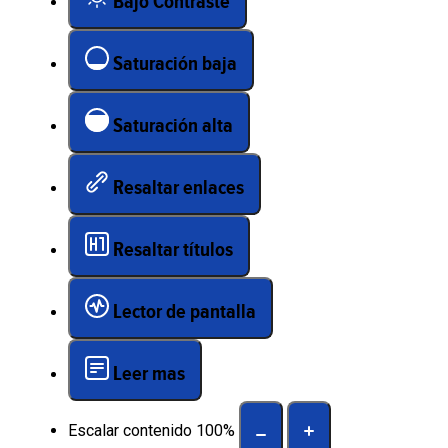
Bajo Contraste
Saturación baja
Saturación alta
Resaltar enlaces
Resaltar títulos
Lector de pantalla
Leer mas
Escalar contenido
100
%