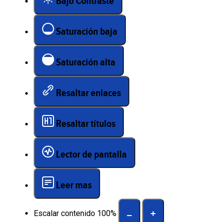
Bajo Contraste
Saturación baja
Saturación alta
Resaltar enlaces
Resaltar títulos
Lector de pantalla
Leer mas
Escalar contenido
100
%