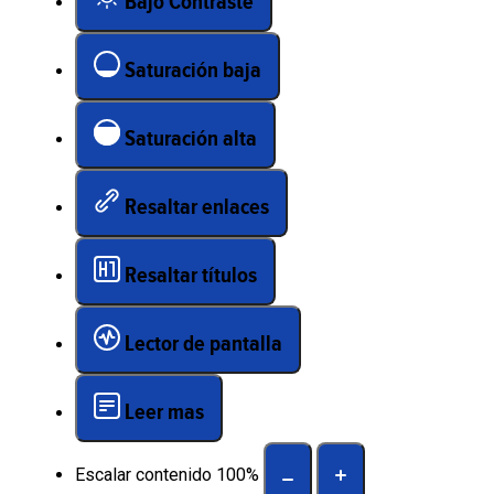
Bajo Contraste
Saturación baja
Saturación alta
Resaltar enlaces
Resaltar títulos
Lector de pantalla
Leer mas
Escalar contenido
100
%