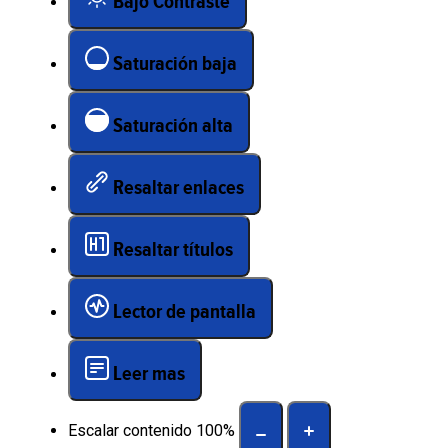
Bajo Contraste
Saturación baja
Saturación alta
Resaltar enlaces
Resaltar títulos
Lector de pantalla
Leer mas
Escalar contenido
100
%