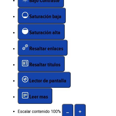
Bajo Contraste
Saturación baja
Saturación alta
Resaltar enlaces
Resaltar títulos
Lector de pantalla
Leer mas
Escalar contenido
100
%