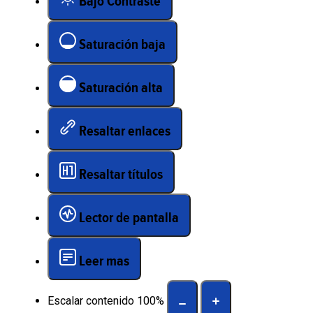
Bajo Contraste
Saturación baja
Saturación alta
Resaltar enlaces
Resaltar títulos
Lector de pantalla
Leer mas
Escalar contenido
100
%