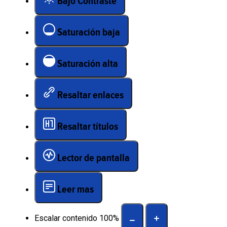
Bajo Contraste
Saturación baja
Saturación alta
Resaltar enlaces
Resaltar títulos
Lector de pantalla
Leer mas
Escalar contenido
100
%