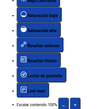
Bajo Contraste
Saturación baja
Saturación alta
Resaltar enlaces
Resaltar títulos
Lector de pantalla
Leer mas
Escalar contenido
100
%