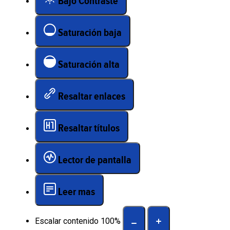
Bajo Contraste
Saturación baja
Saturación alta
Resaltar enlaces
Resaltar títulos
Lector de pantalla
Leer mas
Escalar contenido
100
%