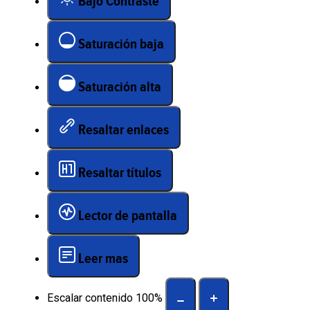
Bajo Contraste
Saturación baja
Saturación alta
Resaltar enlaces
Resaltar títulos
Lector de pantalla
Leer mas
Escalar contenido
100
%