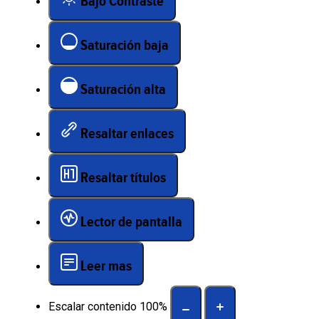
Bajo Contraste
Saturación baja
Saturación alta
Resaltar enlaces
Resaltar títulos
Lector de pantalla
Leer mas
Escalar contenido
100
%