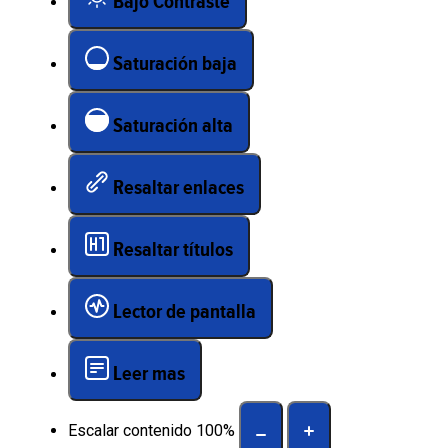
Bajo Contraste
Saturación baja
Saturación alta
Resaltar enlaces
Resaltar títulos
Lector de pantalla
Leer mas
Escalar contenido
100
%