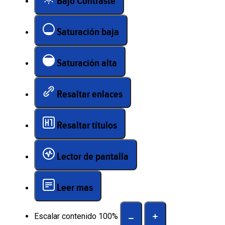
Bajo Contraste
Saturación baja
Saturación alta
Resaltar enlaces
Resaltar títulos
Lector de pantalla
Leer mas
Escalar contenido
100
%