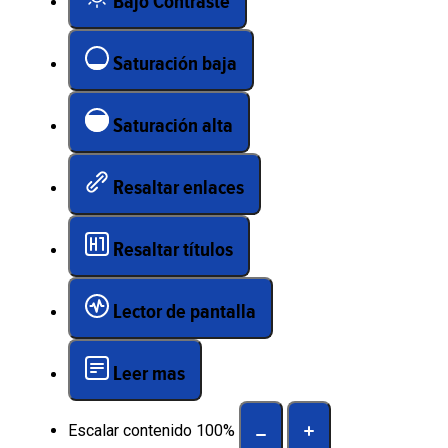
Bajo Contraste
Saturación baja
Saturación alta
Resaltar enlaces
Resaltar títulos
Lector de pantalla
Leer mas
Escalar contenido
100
%