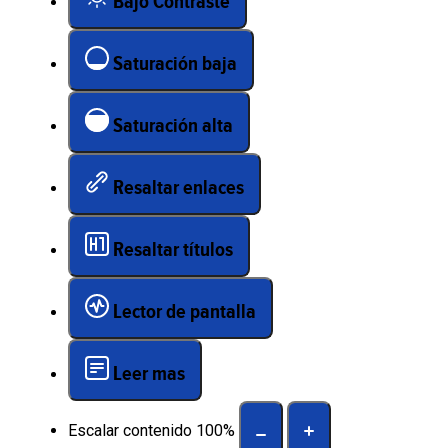
Bajo Contraste
Saturación baja
Saturación alta
Resaltar enlaces
Resaltar títulos
Lector de pantalla
Leer mas
Escalar contenido
100
%