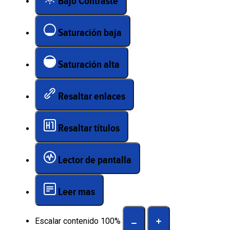
Bajo Contraste
Saturación baja
Saturación alta
Resaltar enlaces
Resaltar títulos
Lector de pantalla
Leer mas
Escalar contenido
100
%