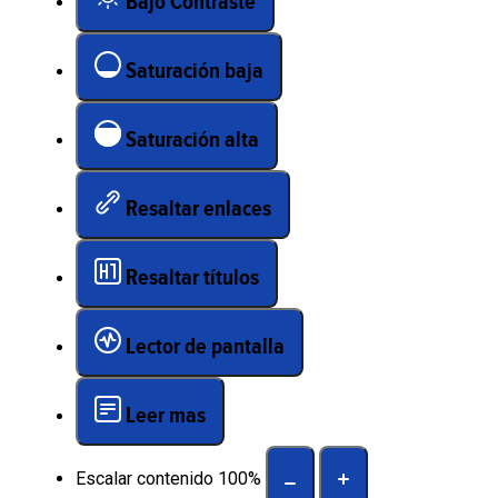
Bajo Contraste
Saturación baja
Saturación alta
Resaltar enlaces
Resaltar títulos
Lector de pantalla
Leer mas
Escalar contenido
100
%