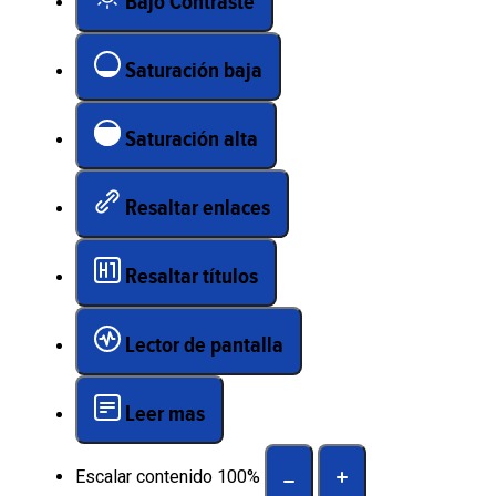
Bajo Contraste
Saturación baja
Saturación alta
Resaltar enlaces
Resaltar títulos
Lector de pantalla
Leer mas
Escalar contenido
100
%