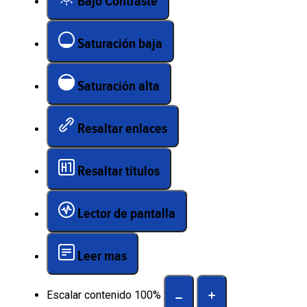
Bajo Contraste
Saturación baja
Saturación alta
Resaltar enlaces
Resaltar títulos
Lector de pantalla
Leer mas
Escalar contenido
100
%