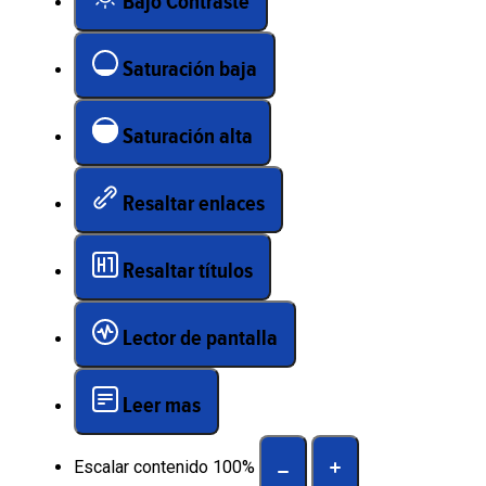
Bajo Contraste
Saturación baja
Saturación alta
Resaltar enlaces
Resaltar títulos
Lector de pantalla
Leer mas
Escalar contenido
100
%