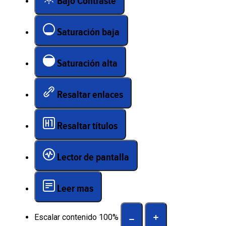
Bajo Contraste
Saturación baja
Saturación alta
Resaltar enlaces
Resaltar títulos
Lector de pantalla
Leer mas
Escalar contenido
100
%