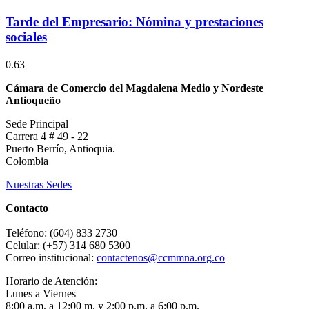
Tarde del Empresario: Nómina y prestaciones
sociales
Cámara de Comercio del Magdalena Medio y Nordeste
Antioqueño
Sede Principal
Carrera 4 # 49 - 22
Puerto Berrío, Antioquia.
Colombia
Nuestras Sedes
Contacto
Teléfono: (604) 833 2730
Celular: (+57) 314 680 5300
Correo institucional:
contactenos@ccmmna.org.co
Horario de Atención:
Lunes a Viernes
8:00 a.m. a 12:00 m. y 2:00 p.m. a 6:00 p.m.