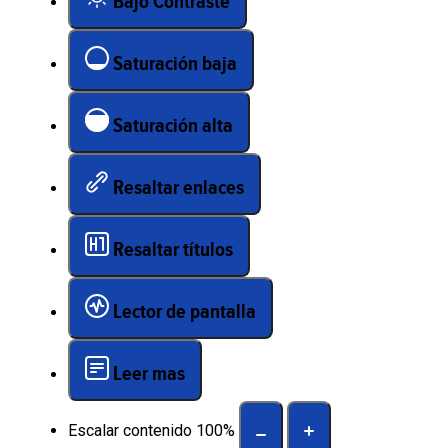
Bajo Contraste
Saturación baja
Saturación alta
Resaltar enlaces
Resaltar títulos
Lector de pantalla
Leer mas
Escalar contenido
100
%