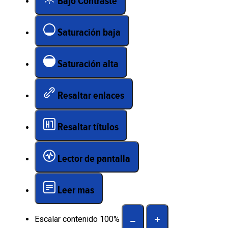
Bajo Contraste
Saturación baja
Saturación alta
Resaltar enlaces
Resaltar títulos
Lector de pantalla
Leer mas
Escalar contenido
100
%