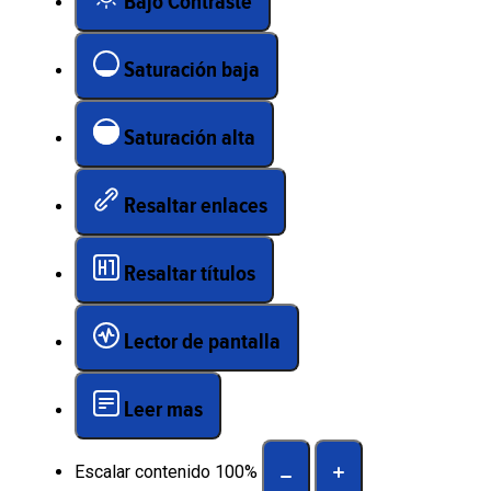
Bajo Contraste
Saturación baja
Saturación alta
Resaltar enlaces
Resaltar títulos
Lector de pantalla
Leer mas
Escalar contenido
100
%