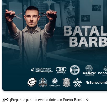
🗓️📢 ¡Prepárate para un evento único en Puerto Berrío! 🎉