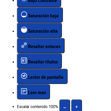
Bajo Contraste
Saturación baja
Saturación alta
Resaltar enlaces
Resaltar títulos
Lector de pantalla
Leer mas
Escalar contenido
100
%