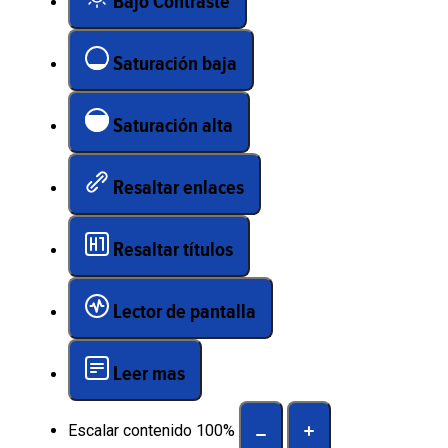
Bajo Contraste
Saturación baja
Saturación alta
Resaltar enlaces
Resaltar títulos
Lector de pantalla
Leer mas
Escalar contenido
100
%