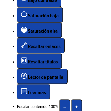
Bajo Contraste
Saturación baja
Saturación alta
Resaltar enlaces
Resaltar títulos
Lector de pantalla
Leer mas
Escalar contenido
100
%