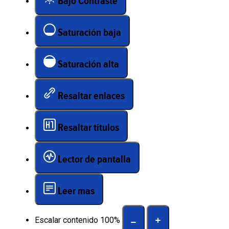
Bajo Contraste
Saturación baja
Saturación alta
Resaltar enlaces
Resaltar títulos
Lector de pantalla
Leer mas
Escalar contenido
100
%