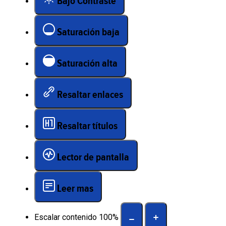
Bajo Contraste
Saturación baja
Saturación alta
Resaltar enlaces
Resaltar títulos
Lector de pantalla
Leer mas
Escalar contenido
100
%