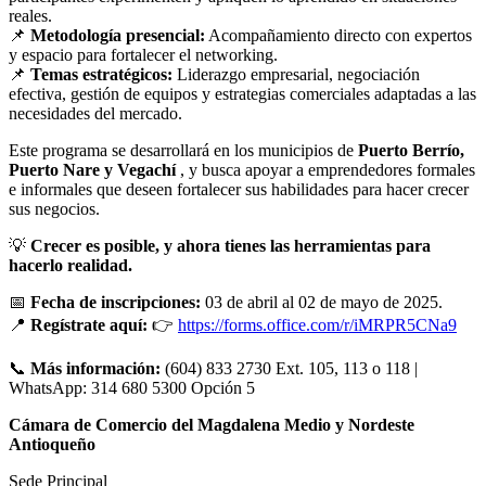
reales.
📌
Metodología presencial:
Acompañamiento directo con expertos
y espacio para fortalecer el networking.
📌
Temas estratégicos:
Liderazgo empresarial, negociación
efectiva, gestión de equipos y estrategias comerciales adaptadas a las
necesidades del mercado.
Este programa se desarrollará en los municipios de
Puerto Berrío,
Puerto Nare y Vegachí
, y busca apoyar a emprendedores formales
e informales que deseen fortalecer sus habilidades para hacer crecer
sus negocios.
💡
Crecer es posible, y ahora tienes las herramientas para
hacerlo realidad.
📅
Fecha de inscripciones:
03 de abril al 02 de mayo de 2025.
📍
Regístrate aquí:
👉
https://forms.office.com/r/iMRPR5CNa9
📞
Más información:
(604) 833 2730 Ext. 105, 113 o 118 |
WhatsApp: 314 680 5300 Opción 5
Cámara de Comercio del Magdalena Medio y Nordeste
Antioqueño
Sede Principal