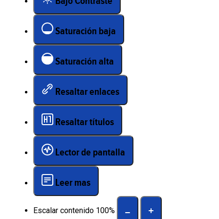
Bajo Contraste
Saturación baja
Saturación alta
Resaltar enlaces
Resaltar títulos
Lector de pantalla
Leer mas
Escalar contenido
100
%