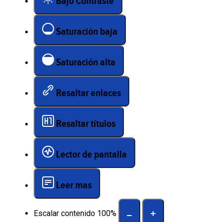
Bajo Contraste
Saturación baja
Saturación alta
Resaltar enlaces
Resaltar títulos
Lector de pantalla
Leer mas
Escalar contenido
100
%