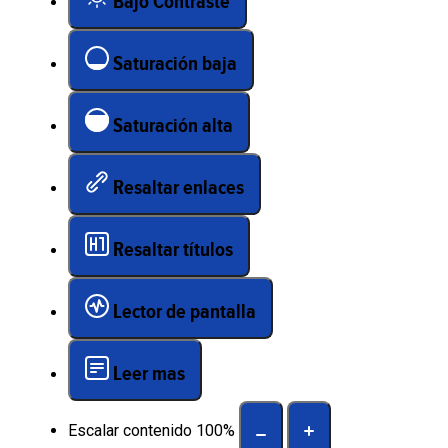
Bajo Contraste
Saturación baja
Saturación alta
Resaltar enlaces
Resaltar títulos
Lector de pantalla
Leer mas
Escalar contenido
100
%