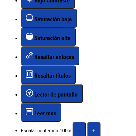
Bajo Contraste
Saturación baja
Saturación alta
Resaltar enlaces
Resaltar títulos
Lector de pantalla
Leer mas
Escalar contenido
100
%