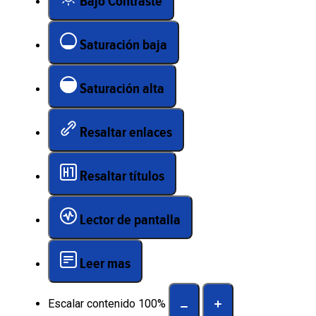
Bajo Contraste
Saturación baja
Saturación alta
Resaltar enlaces
Resaltar títulos
Lector de pantalla
Leer mas
Escalar contenido
100
%