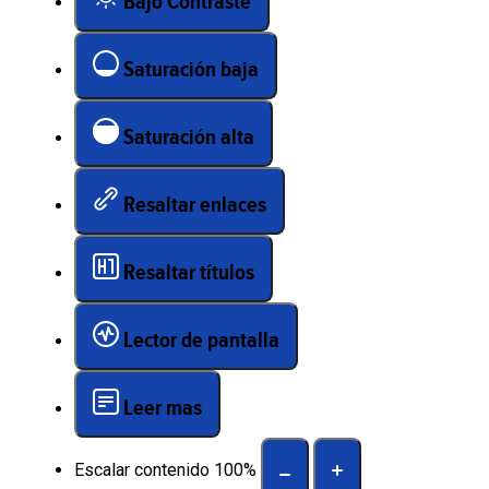
Bajo Contraste
Saturación baja
Saturación alta
Resaltar enlaces
Resaltar títulos
Lector de pantalla
Leer mas
Escalar contenido
100
%