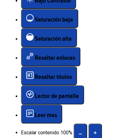
Bajo Contraste
Saturación baja
Saturación alta
Resaltar enlaces
Resaltar títulos
Lector de pantalla
Leer mas
Escalar contenido
100
%