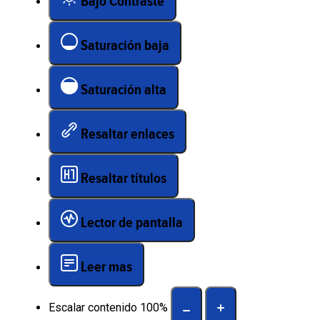
Bajo Contraste
Saturación baja
Saturación alta
Resaltar enlaces
Resaltar títulos
Lector de pantalla
Leer mas
Escalar contenido
100
%