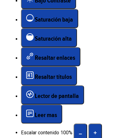
Bajo Contraste
Saturación baja
Saturación alta
Resaltar enlaces
Resaltar títulos
Lector de pantalla
Leer mas
Escalar contenido
100
%